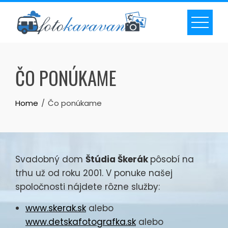
Skip
to
content
ČO PONÚKAME
Home
Čo ponúkame
Svadobný dom
Štúdia Škerák
pôsobí na
trhu už od roku 2001. V ponuke našej
spoločnosti nájdete rôzne služby:
www.skerak.sk
alebo
www.detskafotografka.sk
alebo