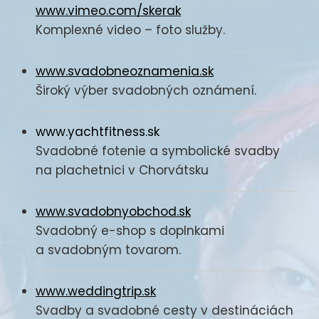
www.vimeo.com/skerak
Komplexné video – foto služby.
www.svadobneoznamenia.sk
Široký výber svadobných oznámení.
www.yachtfitness.sk
Svadobné fotenie a symbolické svadby
na plachetnici v Chorvátsku
www.svadobnyobchod.sk
Svadobný e-shop s doplnkami
a svadobným tovarom.
www.weddingtrip.sk
Svadby a svadobné cesty v destináciách