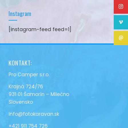
Instagram
[instagram-feed feed=1]
KONTAKT:
Pro Camper s.r.o.
Krajná 724/76
931 01 Šamorín – Mliečno
Slovensko
info@fotokaravan.sk
+421 911 754 726