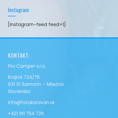
Instagram
[instagram-feed feed=1]
KONTAKT:
Pro Camper s.r.o.
Krajná 724/76
931 01 Šamorín – Mliečno
Slovensko
info@fotokaravan.sk
+421 911 754 726