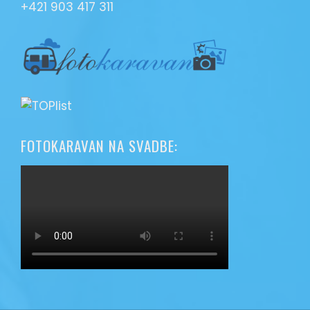
+421 903 417 311
FOTOKARAVAN NA SVADBE: